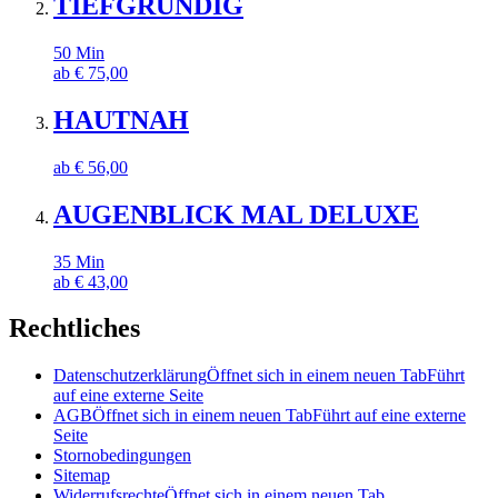
TIEFGRÜNDIG
50
Min
ab
€
75,00
HAUTNAH
ab
€
56,00
AUGENBLICK MAL DELUXE
35
Min
ab
€
43,00
Rechtliches
Datenschutzerklärung
Öffnet sich in einem neuen Tab
Führt
auf eine externe Seite
AGB
Öffnet sich in einem neuen Tab
Führt auf eine externe
Seite
Stornobedingungen
Sitemap
Widerrufsrechte
Öffnet sich in einem neuen Tab