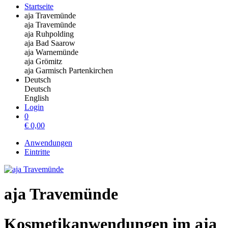
Startseite
aja Travemünde
aja Travemünde
aja Ruhpolding
aja Bad Saarow
aja Warnemünde
aja Grömitz
aja Garmisch Partenkirchen
Deutsch
Deutsch
English
Login
0
€
0,00
Anwendungen
Eintritte
aja Travemünde
Kosmetikanwendungen im aja